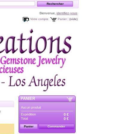
Bienvenue,
identifiez-vous
Votre compte
Panier :
(vide)
PANIER
Aucun produit
t
Expédition
0 €
Total
0 €
Panier
Commander