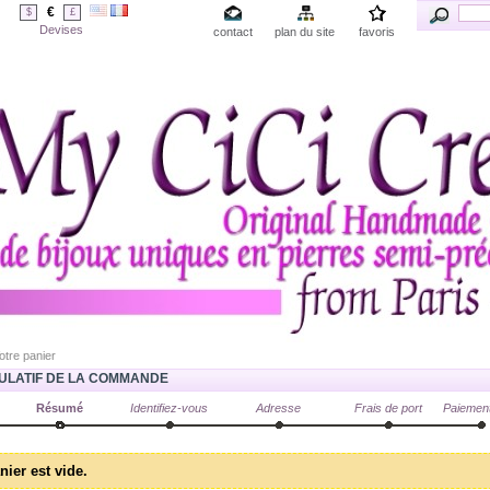
€
$
£
Devises
contact
plan du site
favoris
otre panier
ULATIF DE LA COMMANDE
Résumé
Identifiez-vous
Adresse
Frais de port
Paiemen
nier est vide.