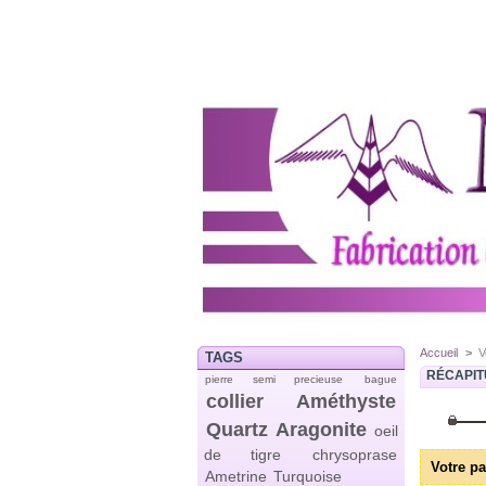
Accueil
>
V
TAGS
RÉCAPIT
pierre semi precieuse
bague
collier
Améthyste
Quartz
Aragonite
oeil
de tigre
chrysoprase
Votre pa
Ametrine
Turquoise