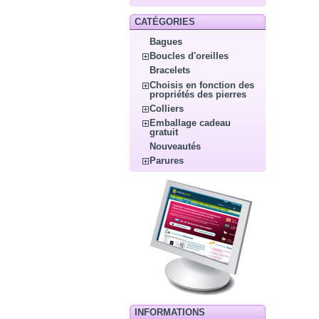
CATÉGORIES
Bagues
Boucles d'oreilles
Bracelets
Choisis en fonction des
propriétés des pierres
Colliers
Emballage cadeau
gratuit
Nouveautés
Parures
INFORMATIONS