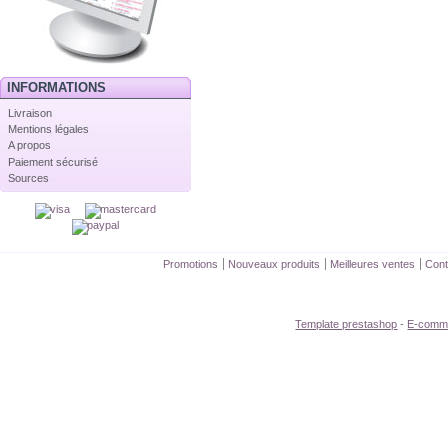
INFORMATIONS
Livraison
Mentions légales
A propos
Paiement sécurisé
Sources
Promotions
Nouveaux produits
Meilleures ventes
Cont
Template prestashop
-
E-comm