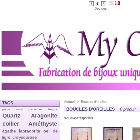
€
$
£
Devises
Accueil
>
Boucles d'oreilles
TAGS
BOUCLES D'OREILLES
0 produit
pierre semi precieuse
bague
Quartz
Aragonite
sous-catégories
collier
Améthyste
agathe
labradorite
oeil de
tigre
chrysoprase