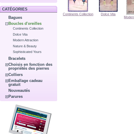
CATÉGORIES
Continents Collection
Dolce Vita
Bagues
Modern
Boucles d'oreilles
Continents Collection
Dolce Vita
Modern Attraction
Nature & Beauty
Sophisticated Yours
Bracelets
Choisis en fonction des
propriétés des pierres
Colliers
Emballage cadeau
gratuit
Nouveautés
Parures