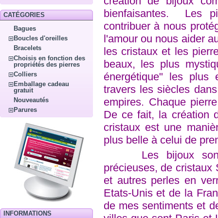
création de bijoux co
bienfaisantes. Les pi
CATÉGORIES
contribuer à nous proté
Bagues
l'amour ou nous aider au
Boucles d'oreilles
Bracelets
les cristaux et les pier
Choisis en fonction des
beaux, les plus mystiq
propriétés des pierres
énergétique" les plus e
Colliers
Emballage cadeau
travers les siècles dans 
gratuit
empires. Chaque pierre 
Nouveautés
Parures
De ce fait, la création 
cristaux est une manière
plus belle à celui de pre
Les bijoux sont c
précieuses, de cristaux
et autres perles en ver
Etats-Unis et de la Fran
de mes sentiments et de
INFORMATIONS