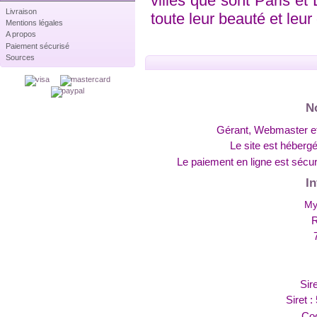
villes que sont Paris et
Livraison
toute leur beauté et leur 
Mentions légales
A propos
Paiement sécurisé
Sources
N
Gérant, Webmaster et
Le site est hébergé
Le paiement en ligne est séc
I
My
R
Sir
Siret 
Co