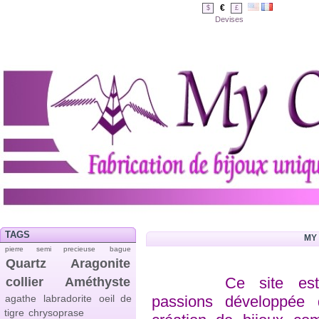
€
$
£
Devises
TAGS
MY 
pierre semi precieuse
bague
Quartz
Aragonite
Ce site es
collier
Améthyste
passions développée 
agathe
labradorite
oeil de
tigre
chrysoprase